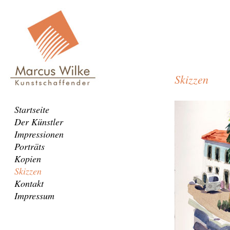
Skizzen
Madeira
Navigation
Startseite
5
überspringen
Der Künstler
Impressionen
Porträts
Kopien
Skizzen
Kontakt
Impressum