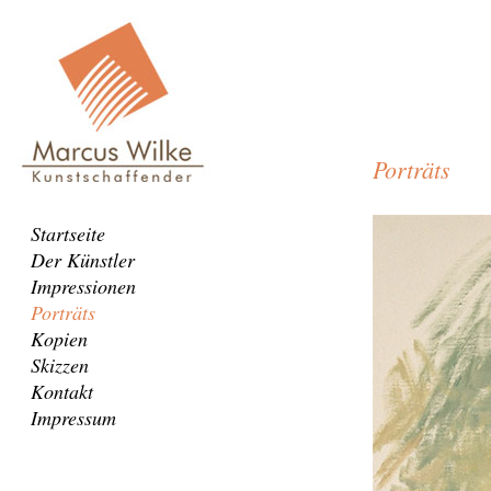
Porträts
Der
Navigation
Startseite
Cowboy
überspringen
Der Künstler
Impressionen
Porträts
Kopien
Skizzen
Kontakt
Impressum