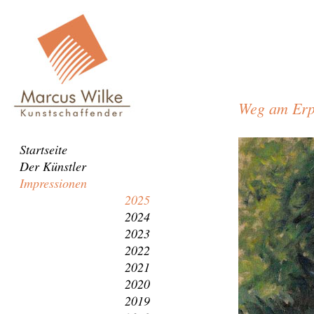
Weg am Erp
Weg
Navigation
Startseite
am
überspringen
Der Künstler
Erpetal
Impressionen
2025
2024
2023
2022
2021
2020
2019