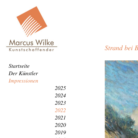
Strand bei 
Strand
Navigation
Startseite
bei
überspringen
Der Künstler
Bansin
Impressionen
2025
2024
2023
2022
2021
2020
2019