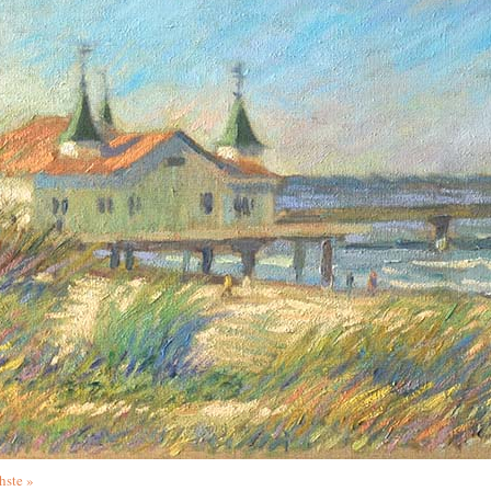
hste »