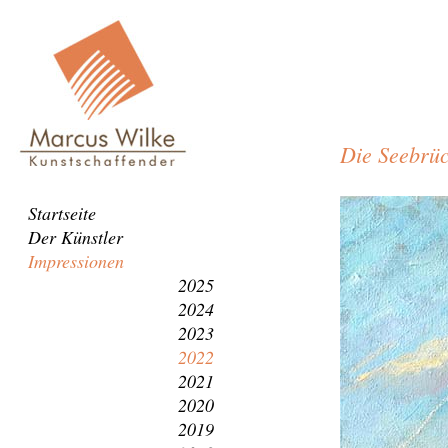
Die Seebrüc
Die
Navigation
Startseite
Seebrücke
überspringen
Der Künstler
von
Impressionen
Heringsdor
2025
2024
2023
2022
2021
2020
2019