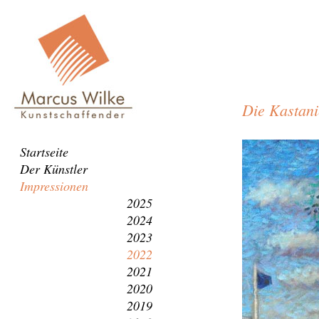
Die Kastan
Die
Navigation
Startseite
Kastanie
überspringen
Der Künstler
am
Impressionen
Wannsee
2025
2024
2023
2022
2021
2020
2019