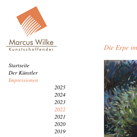
Die Erpe im
Die
Navigation
Startseite
Erpe
überspringen
Der Künstler
im
Impressionen
Erpetal
2025
2024
2023
2022
2021
2020
2019