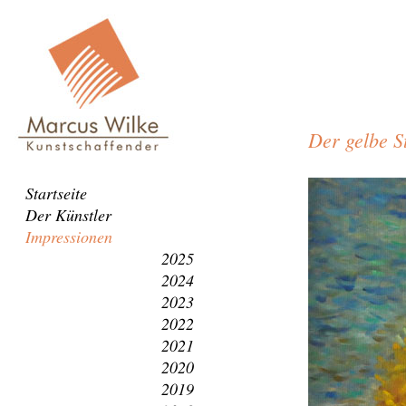
Der gelbe S
Der
Navigation
Startseite
gelbe
überspringen
Der Künstler
Strauss
Impressionen
2025
2024
2023
2022
2021
2020
2019